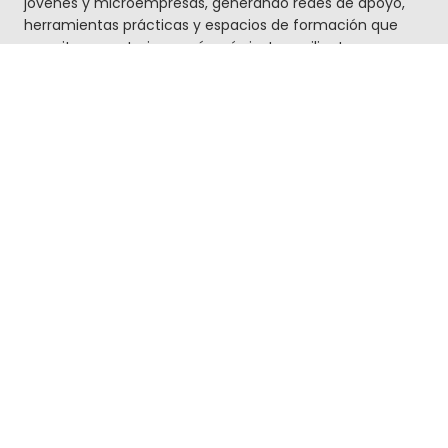
jóvenes y microempresas, generando redes de apoyo,
herramientas prácticas y espacios de formación que
permiten construir un país más justo, resiliente y
conectado.
Misión
Educar, concientizar y motivar a nuestra
sociedad, fortaleciendo y desarrollando
habilidades de empatía con la educación a
distancia.