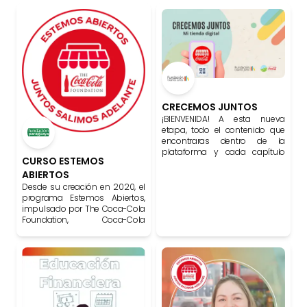
CRECEMOS JUNTOS
¡BIENVENIDA! A esta nueva
etapa, todo el contenido que
encontraras dentro de la
plataforma y cada capítulo
CURSO ESTEMOS
será una base para potenciar
ABIERTOS
tu negocio, tu empresa y a tu
familia. ¡Crezcamos juntos!
Desde su creación en 2020, el
programa Estemos Abiertos,
impulsado por The Coca-Cola
Foundation, Coca-Cola
Paraguay y Fundación
Paraguaya, se ha consolidado
como una iniciativa clave para
el fortalecimiento económico y
educativo de pequeños
emprendedores en Paraguay.
Surgió como respuesta a la