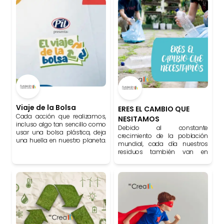
implementa capacitaciones
para mujeres
microempresarias y jóvenes
del área de Asunción y zonas
aledañas que no estén
trabajando ni estudiando para
mejorar sus competencias
laborales y empleabilidad.
Viaje de la Bolsa
ERES EL CAMBIO QUE
Cada acción que realizamos,
NESITAMOS
incluso algo tan sencillo como
Debido al constante
usar una bolsa plástica, deja
crecimiento de la población
una huella en nuestro planeta.
mundial, cada día nuestros
Este curso quiere despertar
residuos también van en
conciencia sobre la
aumento, al darle una
importancia de reducir,
segunda oportunidad a los
reutilizar, reciclar y rechazar,
residuos que generamos en
mostrando que nuestras
casa mediante la clasificación,
decisiones diarias pueden
reutilización y reciclaje
convertirse en pequeños
generaremos beneficios que
pasos hacia un futuro más
permitirán un ahorro de
limpio y sostenible.
energía, materias primas, agua
y una significativa reducción